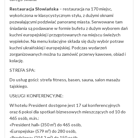
Restauracja Słowiańska
– restauracja na 170 miejsc,
wykończona w klasycystycznym stylu, z dużymi oknami
pozwalającymi podziwiać panoramę miasta. Serwowane tam
śniadania są podawane w formie bufetu z dużym wyborem dań
kuchni europejskiej i przygotowanych na miejscu świeżych
wypieków. Na menu kolacyjne składa się duży wybór potraw
kuchni ukraińskiej i europejskiej. Podczas wydarzeń
zorganizowanych można tu zamówić przerwy kawowe, obiad i
kolację.
STREFA SPA:
Do usług gości: strefa fitness, basen, sauna, salon masażu
tajskiego.
USŁUGI KONFERENCYJNE:
W hotelu President dostępne jest 17 sal konferencyjnych
oraz 6 pokoi dla spotkań biznesowych mieszczących od 10 do
465 osób, m.in.:
«President hall» (350 m²) do 465 osób,
«Europejska» (579 m²) do 280 osób,
«Predslawa» (214,2 m²) do 150 osób,