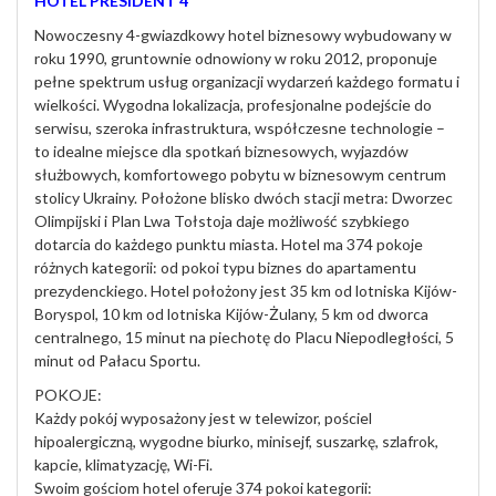
HOTEL PRESIDENT 4*
Nowoczesny 4-gwiazdkowy hotel biznesowy wybudowany w
roku 1990, gruntownie odnowiony w roku 2012, proponuje
pełne spektrum usług organizacji wydarzeń każdego formatu i
wielkości. Wygodna lokalizacja, profesjonalne podejście do
serwisu, szeroka infrastruktura, współczesne technologie –
to idealne miejsce dla spotkań biznesowych, wyjazdów
służbowych, komfortowego pobytu w biznesowym centrum
stolicy Ukrainy. Położone blisko dwóch stacji metra: Dworzec
Olimpijski i Plan Lwa Tołstoja daje możliwość szybkiego
dotarcia do każdego punktu miasta. Hotel ma 374 pokoje
różnych kategorii: od pokoi typu biznes do apartamentu
prezydenckiego. Hotel położony jest 35 km od lotniska Kijów-
Boryspol, 10 km od lotniska Kijów-Żulany, 5 km od dworca
centralnego, 15 minut na piechotę do Placu Niepodległości, 5
minut od Pałacu Sportu.
POKOJE:
Każdy pokój wyposażony jest w telewizor, pościel
hipoalergiczną, wygodne biurko, minisejf, suszarkę, szlafrok,
kapcie, klimatyzację, Wi-Fi.
Swoim gościom hotel oferuje 374 pokoi kategorii: