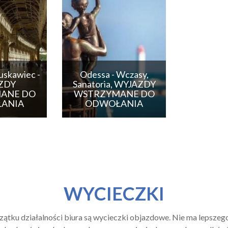
uskawiec -
Odessa - Wczasy,
ZDY
Sanatoria, WYJAZDY
ANE DO
WSTRZYMANE DO
ANIA
ODWOŁANIA
WYCIECZKI
ku działalności biura są wycieczki objazdowe. Nie ma lepszego 