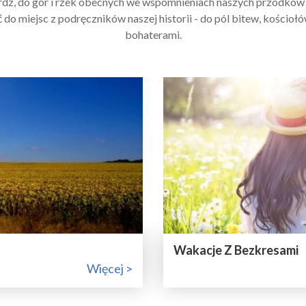
dz, do gór i rzek obecnych we wspomnieniach naszych przodków?
 do miejsc z podręczników naszej historii - do pól bitew, kościoł
bohaterami.
Wakacje Z Bezkresami
Więcej >