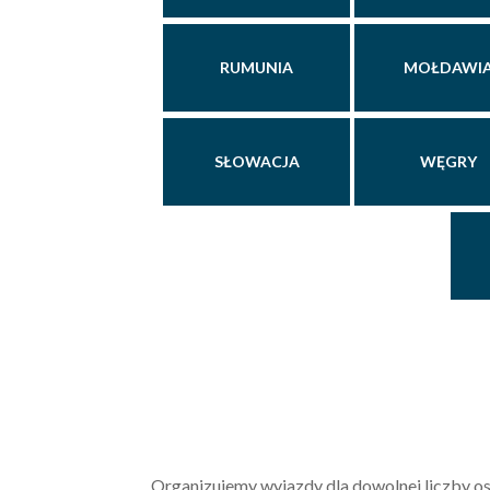
RUMUNIA
MOŁDAWI
SŁOWACJA
WĘGRY
Organizujemy wyjazdy dla dowolnej liczby os