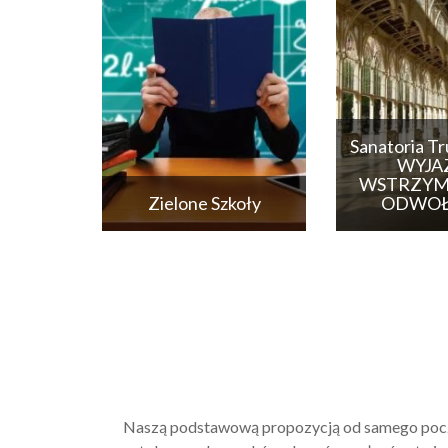
Sanatoria Tr
WYJA
WSTRZYM
Zielone Szkoły
ODWOŁ
Naszą podstawową propozycją od samego począt