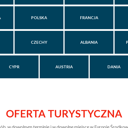
A
POLSKA
FRANCJA
CZECHY
ALBANIA
CYPR
AUSTRIA
DANIA
OFERTA TURYSTYCZNA
ób, w dowolnym terminie i w dowolne miejsce w Europie Środkowo