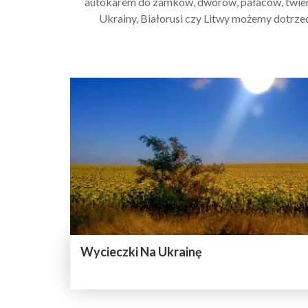
autokarem do zamków, dworów, pałaców, twier
Ukrainy, Białorusi czy Litwy możemy dotrzeć
Wycieczki Na Ukrainę