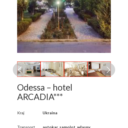
Odessa – hotel
ARCADIA***
Kraj
Ukraina
Transport
autokar, samolot, własny