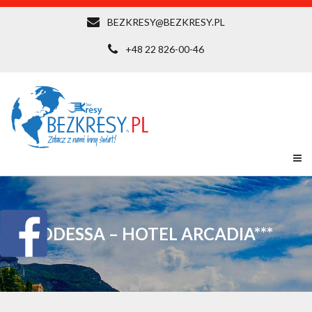
BEZKRESY@BEZKRESY.PL
+48 22 826-00-46
ODESSA – HOTEL ARCADIA***