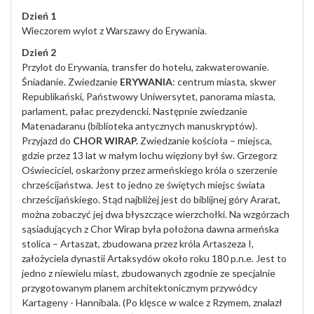
Dzień 1
Wieczorem wylot z Warszawy do Erywania.
Dzień 2
Przylot do Erywania, transfer do hotelu, zakwaterowanie.
Śniadanie. Zwiedzanie
ERYWANIA
: centrum miasta, skwer
Republikański, Państwowy Uniwersytet, panorama miasta,
parlament, pałac prezydencki. Następnie zwiedzanie
Matenadaranu (biblioteka antycznych manuskryptów).
Przyjazd do
CHOR WIRAP.
Zwiedzanie kościoła – miejsca,
gdzie przez 13 lat w małym lochu więziony był św. Grzegorz
Oświeciciel, oskarżony przez armeńskiego króla o szerzenie
chrześcijaństwa. Jest to jedno ze świętych miejsc świata
chrześcijańskiego. Stąd najbliżej jest do biblijnej góry Ararat,
można zobaczyć jej dwa błyszczące wierzchołki. Na wzgórzach
sąsiadujących z Chor Wirap była położona dawna armeńska
stolica – Artaszat, zbudowana przez króla Artaszeza I,
założyciela dynastii Artaksydów około roku 180 p.n.e. Jest to
jedno z niewielu miast, zbudowanych zgodnie ze specjalnie
przygotowanym planem architektonicznym przywódcy
Kartageny - Hannibala. (Po klęsce w walce z Rzymem, znalazł