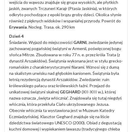
wejścia do wąwozu znajduje się grupa wysokich, ale płytkich
jaskiń, zwanych Trczuneri Karajr (Ptasia Jaskinia), w których
odkryto pochodzące z epoki brązu groby dzieci. Okolica słynie
również z pięknych widoków i wspaniałej przyrody. Powrót do
Erywania
. Nocleg. Trasa. ok. 290 km
Dzień 4
Śniadanie. Wyjazd do miejscowości
GARNI
, zwiedzanie jedynej
zachowanej pogańskiej świątyni w Armenii, poświęconej bogu
słońca Mitrze. Zbudowana w roku 77 n. e. przez króla Trata (z
dynastii Arszakidów). Świątynia wykonana jest w stylu grecko-
romańskim z charakterystycznymi filarami. Wznosi się z dumą
na skalistym urwisku nad głębokim kanionem. Świątynia była
letnią rezydencją dynastii Arszakidów. Zwiedzanie: ruin
królewskiego pałacu oraz królewskich łaźni. Przejazd do
unikatowej świątyni skalnej
GEGHARD
(XII-XIII w.), której
nazwa oznacza „święta włócznia”. Znajdowała się tutaj niegdyś
włócznia, która przekłuła Ciało ukrzyżowanego Jezusa.
Obecnie włócznia ta wystawiona jest w Muzeum Katedry
Eczmiadzyńskiej. Klasztor Geghard znajduje się na liście
dziedzictwa światowego UNESCO (2000). Obiad z degustacją
kuchni domowej i wypiekaniem lawaszu (tradycyjnego chleba