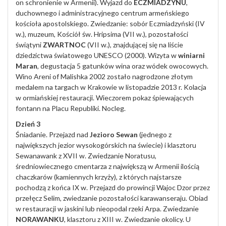
on schronienie w Armenii). Wyjazd do
ECZMIADZYNU
,
duchownego i administracyjnego centrum armeńskiego
kościoła apostolskiego. Zwiedzanie: sobór Eczmiadzyński (IV
w.), muzeum, Kościół św. Hripsima (VII w.), pozostałości
świątyni
ZWARTNOC
(VII w.), znajdującej się na liście
dziedzictwa światowego UNESCO (2000). Wizyta w
winiarni
Maran
, degustacja 5 gatunków wina oraz wódek owocowych.
Wino Areni of Malishka 2002 zostało nagrodzone złotym
medalem na targach w Krakowie w listopadzie 2013 r. Kolacja
w ormiańskiej restauracji. Wieczorem pokaz śpiewających
fontann na Placu Republiki. Nocleg.
Dzień 3
Śniadanie. Przejazd nad
Jezioro Sewan
(jednego z
największych jezior wysokogórskich na świecie) i klasztoru
Sewanawank z XVII w. Zwiedzanie Noratusu,
średniowiecznego cmentarza z największą w Armenii ilością
chaczkarów (kamiennych krzyży), z których najstarsze
pochodzą z końca IX w. Przejazd do prowincji Wajoc Dzor przez
przełęcz Selim, zwiedzanie pozostałości karawanseraju. Obiad
w restauracji w jaskini lub nieopodal rzeki Arpa. Zwiedzanie
NORAWANKU
, klasztoru z XIII w. Zwiedzanie okolicy. U