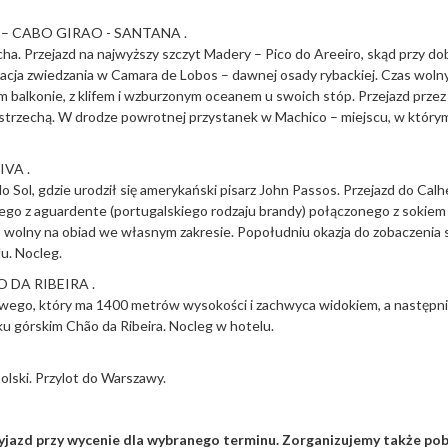
 – CABO GIRAO - SANTANA .
cha. Przejazd na najwyższy szczyt Madery – Pico do Areeiro, skąd przy 
cja zwiedzania w Camara de Lobos – dawnej osady rybackiej. Czas wolny n
balkonie, z klifem i wzburzonym oceanem u swoich stóp. Przejazd przez
 strzechą. W drodze powrotnej przystanek w Machico – miejscu, w któr
VA .
o Sol, gdzie urodził się amerykański pisarz John Passos. Przejazd do Ca
nego z aguardente (portugalskiego rodzaju brandy) połączonego z sokiem 
as wolny na obiad we własnym zakresie. Popołudniu okazja do zobaczen
u. Nocleg.
 DA RIBEIRA .
kowego, który ma 1400 metrów wysokości i zachwyca widokiem, a następni
u górskim Chão da Ribeira. Nocleg w hotelu.
olski. Przylot do Warszawy.
zd przy wycenie dla wybranego terminu. Zorganizujemy także pob