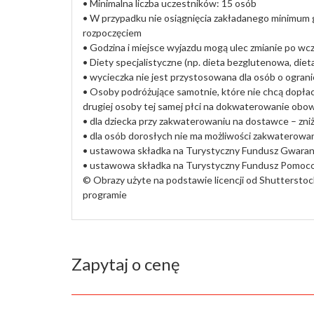
• Minimalna liczba uczestników: 15 osób
• W przypadku nie osiągnięcia zakładanego minimum g
rozpoczęciem
• Godzina i miejsce wyjazdu mogą ulec zmianie po w
• Diety specjalistyczne (np. dieta bezglutenowa, die
• wycieczka nie jest przystosowana dla osób o ogran
• Osoby podróżujące samotnie, które nie chcą dopła
drugiej osoby tej samej płci na dokwaterowanie obow
• dla dziecka przy zakwaterowaniu na dostawce – zni
• dla osób dorosłych nie ma możliwości zakwaterowa
• ustawowa składka na Turystyczny Fundusz Gwarancy
• ustawowa składka na Turystyczny Fundusz Pomocow
©️ Obrazy użyte na podstawie licencji od Shuttersto
programie
Zapytaj o cenę