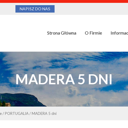
NAPISZ DO NAS
Strona Główna
O Firmie
Informac
MADERA 5 DNI
e
/
PORTUGALIA
/
MADERA 5 dni