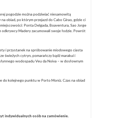
dobrej pogodzie można podziwiać niesamowitą
a obiad, po którym przejazd do Cabo Girao, gdzie ci
 miejscowości: Ponta Delgada, Boaventura, Sao Jorge
ym odkrywcy Madery zacumowali swoje łodzie. Powrót
lhety i przystanek na spróbowanie miodowego ciasta
ze świeżych cytryn, pomarańczy bądź marakui i
ia słynnego wodospadu Veu da Noiva – w dosłownym
e do kolejnego punktu w Porto Moniz. Czas na obiad
yt indywidualnych osób na zamówienie.