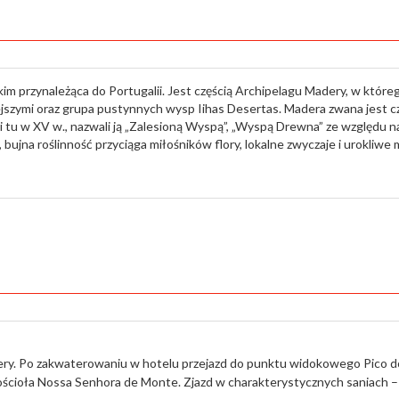
 przynależąca do Portugalii. Jest częścią Archipelagu Madery, w któreg
jszymi oraz grupa pustynnych wysp Iihas Desertas. Madera zwana jest 
li tu w XV w., nazwali ją „Zalesioną Wyspą”, „Wyspą Drewna” ze względu 
 bujna roślinność przyciąga miłośników flory, lokalne zwyczaje i urokliw
dery. Po zakwaterowaniu w hotelu przejazd do punktu widokowego Pico do
ościoła Nossa Senhora de Monte. Zjazd w charakterystycznych saniach – 