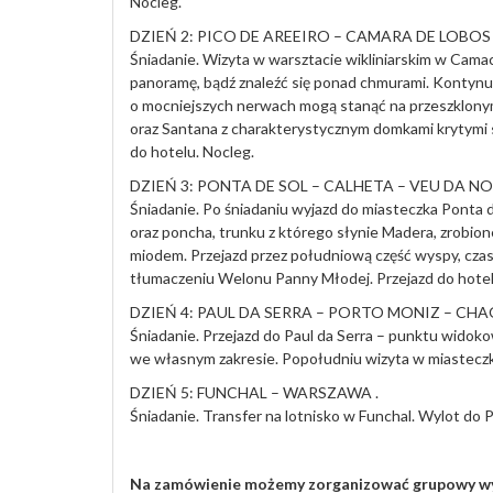
Nocleg.
DZIEŃ 2: PICO DE AREEIRO – CAMARA DE LOBOS
Śniadanie. Wizyta w warsztacie wikliniarskim w Cama
panoramę, bądź znaleźć się ponad chmurami. Kontynua
o mocniejszych nerwach mogą stanąć na przeszklonym 
oraz Santana z charakterystycznym domkami krytymi
do hotelu. Nocleg.
DZIEŃ 3: PONTA DE SOL – CALHETA – VEU DA NOI
Śniadanie. Po śniadaniu wyjazd do miasteczka Ponta d
oraz poncha, trunku z którego słynie Madera, zrobio
miodem. Przejazd przez południową część wyspy, cz
tłumaczeniu Welonu Panny Młodej. Przejazd do hotel
DZIEŃ 4: PAUL DA SERRA – PORTO MONIZ – CHAO
Śniadanie. Przejazd do Paul da Serra – punktu wido
we własnym zakresie. Popołudniu wizyta w miasteczk
DZIEŃ 5: FUNCHAL – WARSZAWA .
Śniadanie. Transfer na lotnisko w Funchal. Wylot do P
Na zamówienie możemy zorganizować grupowy wyja