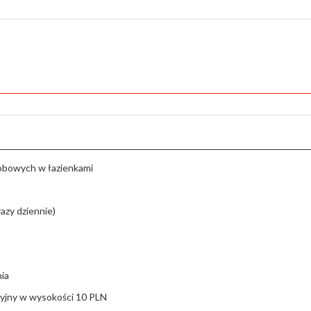
obowych w łazienkami
razy dziennie)
ia
yjny w wysokości 10 PLN