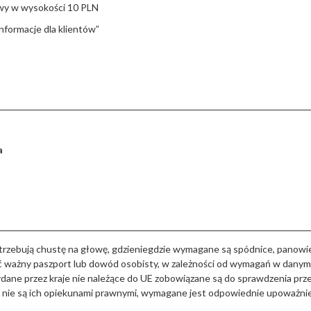
wy w wysokości 10 PLN
nformacje dla klientów”
a
trzebują chustę na głowę, gdzieniegdzie wymagane są spódnice, panowie
 ważny paszport lub dowód osobisty, w zależności od wymagań w danym kr
ydane przez kraje nie należące do UE zobowiązane są do sprawdzenia pr
zy nie są ich opiekunami prawnymi, wymagane jest odpowiednie upoważni