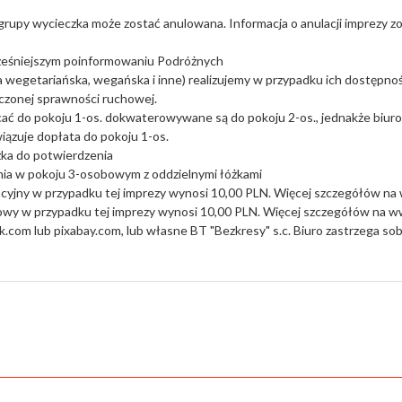
rupy wycieczka może zostać anulowana. Informacja o anulacji imprezy zo
cześniejszym poinformowaniu Podróżnych
ta wegetariańska, wegańska i inne) realizujemy w przypadku ich dostępno
iczonej sprawności ruchowej.
cać do pokoju 1-os. dokwaterowywane są do pokoju 2-os., jednakże biu
iązuje dopłata do pokoju 1-os.
żka do potwierdzenia
nia w pokoju 3-osobowym z oddzielnymi łóżkami
jny w przypadku tej imprezy wynosi 10,00 PLN. Więcej szczegółów na w
y w przypadku tej imprezy wynosi 10,00 PLN. Więcej szczegółów na www
ck.com lub pixabay.com, lub własne BT "Bezkresy" s.c. Biuro zastrzega s