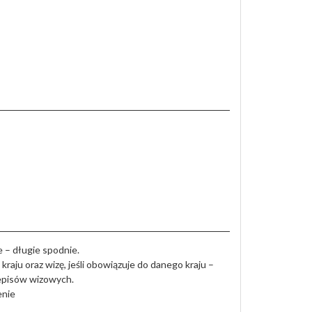
 – długie spodnie.
aju oraz wizę, jeśli obowiązuje do danego kraju –
zepisów wizowych.
enie