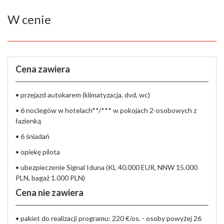
W cenie
Cena zawiera
• przejazd autokarem (klimatyzacja, dvd, wc)
• 6 noclegów w hotelach**/*** w pokojach 2-osobowych z
łazienką
• 6 śniadań
• opiekę pilota
• ubezpieczenie Signal Iduna (KL 40.000 EUR, NNW 15.000
PLN, bagaż 1.000 PLN)
Cena nie zawiera
• pakiet do realizacji programu: 220 €/os. - osoby powyżej 26