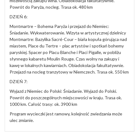
możliwością zakupu wina. Obiadokolacja fakultatywnie.
Powrót do Paryża, nocleg. Trasa ok. 480 km
DZIEŃ 6:
Montmartre – Bohema Paryża i przejazd do Niemiec:
Śniadanie. Wykwaterowanie. Wizyta w artystycznej dzielnicy
Montmartre: Bazylika Sacré-Cour – biała kopuła górująca nad
miastem, Place du Tertre – plac artystów i spotkań bohemy
paryskiej. Spacer po Placu Blanche i Placi Pigalle, w pobliżu
słynnego kabaretu Moulin Rouge. Czas wolny na zakupy i
kawę w lokalnych kawiarniach. Obiadokolacja fakultatywnie.
Przejazd na nocleg tranzytowy w Niemczech. Trasa ok. 550 km
DZIEŃ 7:
Wyjazd z Niemiec do Polski: Śniadanie. Wyjazd do Polski.
Powrót do poszczególnych miejscowości w kraju. Trasa ok.
1000 km. Całość trasy: ok. 3900 km
Program wycieczki jest ramowy, kolejność zwiedzania może
ulec zmianie.