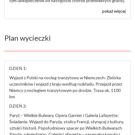
tym ubezpieczenie od następstw chorób przewlekłych gratis).
pokaż więcej
Plan wycieczki
DZIEŃ 1:
Wyjazd z Polski na nocleg tranzytowy w Niemczech: Zbiórka
uczestników i wyjazd z kraju według rozkładu. Przejazd przez
Niemcy z noclegiem tranzytowym po drodze. Trasa ok. 1100
km
DZIEŃ 2:
Paryż – Wielkie Bulwary, Opera Garnier i Galeria Lafayette:
Śniadanie. Wyjazd do Paryża, stolicy Francji, słynącej z kultury,
sztuki i historii. Popołudniowy spacer po Wielkich Bulwarach
Paryża, odwiedzając: Galerię Lafayette – secesyjna kopuła i