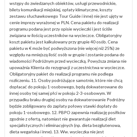
wstępy do zwiedzanych obiektów, usługi przewodnickie,
bilety komunikacji miejskiej, opłaty klimatyczne, koszty
zestawu słuchawkowego Tour Guide i inne) nie jest ujęty w
cenie imprezy wyrażonej w PLN. Cena pakietu do realizacji
programu podana jest przy opisie wycieczki i jest ściśle
związana w ilością uczestników na wycieczce. Obligatoryjny
koszt pakietu jest kalkulowany przy grupie 40 osób. Cena
pakietu w € może być podwyższona (nie więcej niż 25%) ze
względu na mniejszą ilość osób w grupie i zostanie podana do
wiadomości Podróżnym przed wycieczką. Powyższa zmiana nie
upoważnia Klienta do rezygnacji z uczestnictwa w wycieczce.
Obligatoryjny pakiet do realizacji programu nie podlega
rozliczeniu. 11. Osoby podróżujące samotnie, które nie chcą
dopłacać do pokoju 1-osobowego, będą dokwaterowane do
innej osoby tej samej płci w pokoju 2-3-osobowym. W
przypadku braku drugiej osoby na dokwaterowanie Podróżny
będzie zobligowany do zapłaty połowy stawki dopłaty do
pokoju 1-osobowego. 12. PBPO zapewnia realizację posiłków
zgodnie z ofertą, natomiast nie gwarantuje realizacji diet
specjalistycznych i eliminacyjnych (np. dieta bezglutenowa,
dieta wegańska i inne). 13. Ww. wycieczka nie jest