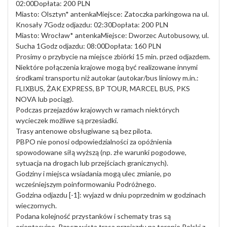
02:00Dopłata: 200 PLN
Miasto: Olsztyn* antenkaMiejsce: Zatoczka parkingowa na ul.
Knosały 7Godz odjazdu: 02:30Dopłata: 200 PLN
Miasto: Wrocław* antenkaMiejsce: Dworzec Autobusowy, ul.
Sucha 1Godz odjazdu: 08:00Dopłata: 160 PLN
Prosimy o przybycie na miejsce zbiórki 15 min. przed odjazdem.
Niektóre połączenia krajowe mogą być realizowane innymi
środkami transportu niż autokar (autokar/bus liniowy m.in.:
FLIXBUS, ŻAK EXPRESS, BP TOUR, MARCEL BUS, PKS
NOVA lub pociąg).
Podczas przejazdów krajowych w ramach niektórych
wycieczek możliwe są przesiadki.
Trasy antenowe obsługiwane są bez pilota.
PBPO nie ponosi odpowiedzialności za opóźnienia
spowodowane siłą wyższą (np. złe warunki pogodowe,
sytuacja na drogach lub przejściach granicznych).
Godziny i miejsca wsiadania mogą ulec zmianie, po
wcześniejszym poinformowaniu Podróżnego.
Godzina odjazdu [-1]: wyjazd w dniu poprzednim w godzinach
wieczornych.
Podana kolejność przystanków i schematy tras są
orientacyjne. Rzeczywista trasa przejazdu na terenie Polski z