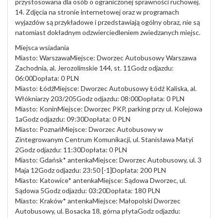
przystosowana dla osób o ograniczonej sprawności ruchowej.
14. Zdjęcia na stronie internetowej oraz w programach
wyjazdów są przykładowe i przedstawiają ogólny obraz, nie są
natomiast dokładnym odzwierciedleniem zwiedzanych miejsc.
Miejsca wsiadania
Miasto: WarszawaMiejsce: Dworzec Autobusowy Warszawa
Zachodnia, al. Jerozolimskie 144, st. 11Godz odjazdu:
06:00Dopłata: 0 PLN
Miasto: ŁódźMiejsce: Dworzec Autobusowy Łódź Kaliska, al.
Włókniarzy 203/205Godz odjazdu: 08:00Dopłata: 0 PLN
Miasto: KoninMiejsce: Dworzec PKP, parking przy ul. Kolejowa
1aGodz odjazdu: 09:30Dopłata: 0 PLN
Miasto: PoznańMiejsce: Dworzec Autobusowy w
Zintegrowanym Centrum Komunikacji, ul. Stanisława Matyi
2Godz odjazdu: 11:30Dopłata: 0 PLN
Miasto: Gdańsk* antenkaMiejsce: Dworzec Autobusowy, ul. 3
Maja 12Godz odjazdu: 23:50 [-1]Dopłata: 200 PLN
Miasto: Katowice* antenkaMiejsce: Sądowa Dworzec, ul.
Sądowa 5Godz odjazdu: 03:20Dopłata: 180 PLN
Miasto: Kraków* antenkaMiejsce: Małopolski Dworzec
Autobusowy, ul. Bosacka 18, górna płytaGodz odjazdu: