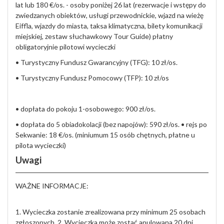
lat lub 180 €/os. - osoby poniżej 26 lat (rezerwacje i wstępy do
zwiedzanych obiektów, usługi przewodnickie, wjazd na wieżę
Eiffla, wjazdy do miasta, taksa klimatyczna, bilety komunikacji
miejskiej, zestaw słuchawkowy Tour Guide) płatny
obligatoryjnie pilotowi wycieczki
• Turystyczny Fundusz Gwarancyjny (TFG): 10 zł/os.
• Turystyczny Fundusz Pomocowy (TFP): 10 zł/os
• dopłata do pokoju 1-osobowego: 900 zł/os.
• dopłata do 5 obiadokolacji (bez napojów): 590 zł/os. • rejs po
Sekwanie: 18 €/os. (miniumum 15 osób chętnych, płatne u
pilota wycieczki)
Uwagi
WAŻNE INFORMACJE:
1. Wycieczka zostanie zrealizowana przy minimum 25 osobach
zgłoszonych. 2. Wycieczka może zostać anulowana 20 dni