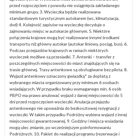
przed rozpoczęciem z powodu nie osiągnięcia zakładanego
minimum grupy. 3. Wycieczka będzie realizowana
standardowym turystycznym autokarem (wc, klimatyzacja,
dvd) 4. Kolejność zapisów na wycieczkę decyduje o
zajmowaniu miejsc w autokarze głównym. 5. Niektóre
połączenia krajowe mogą być realizowane innymi środkami
transportu niż główny autokar (autokar liniowy, pociąg, bus). 6.
Podczas przejazdów krajowych w ramach niektórych
wycieczek możliwe są przesiadki. 7. Antenki – transfer z
poszczególnych miejscowości do miast znajdujących się na
trasie głównej. Trasy antenkowe są obsługiwane bez pilota. 8.
Wyjazd antenkowy oznaczony gwiazdką* za dopłatą z
wybranego miasta organizowany przy minimum 6 osobach
wsiadających. W przypadku braku wymaganego min. 6 osób
PBPO ma prawo anulować wyjazd z danej miejscowości do 5
dni przed rozpoczęciem wycieczki. Anulacja przejazdu
antenkowego nie upoważnia do bezkosztowej rezygnacji z
wycieczki. W takim przypadku Podróżny wybiera wyjazd z innej
miejscowości gwarantowanej. 9. Godziny i miejsca wsiadania
mogą ulec zmianie, po wcześniejszym poinformowaniu
Podróżnych. 10. Pakiet do realizacji programu (rezerwacje i