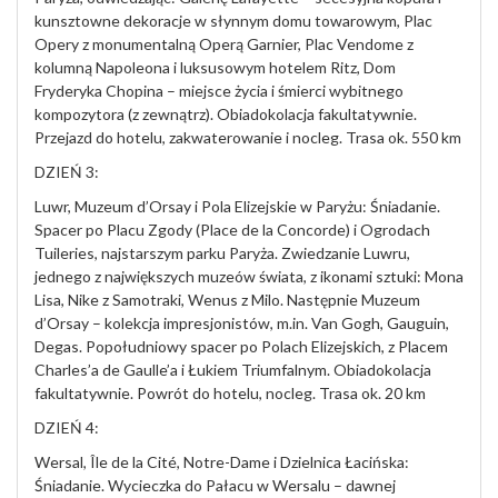
kunsztowne dekoracje w słynnym domu towarowym, Plac
Opery z monumentalną Operą Garnier, Plac Vendome z
kolumną Napoleona i luksusowym hotelem Ritz, Dom
Fryderyka Chopina – miejsce życia i śmierci wybitnego
kompozytora (z zewnątrz). Obiadokolacja fakultatywnie.
Przejazd do hotelu, zakwaterowanie i nocleg. Trasa ok. 550 km
DZIEŃ 3:
Luwr, Muzeum d’Orsay i Pola Elizejskie w Paryżu: Śniadanie.
Spacer po Placu Zgody (Place de la Concorde) i Ogrodach
Tuileries, najstarszym parku Paryża. Zwiedzanie Luwru,
jednego z największych muzeów świata, z ikonami sztuki: Mona
Lisa, Nike z Samotraki, Wenus z Milo. Następnie Muzeum
d’Orsay – kolekcja impresjonistów, m.in. Van Gogh, Gauguin,
Degas. Popołudniowy spacer po Polach Elizejskich, z Placem
Charles’a de Gaulle’a i Łukiem Triumfalnym. Obiadokolacja
fakultatywnie. Powrót do hotelu, nocleg. Trasa ok. 20 km
DZIEŃ 4:
Wersal, Île de la Cité, Notre-Dame i Dzielnica Łacińska:
Śniadanie. Wycieczka do Pałacu w Wersalu – dawnej