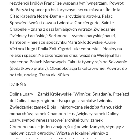
rezydencji królów Francji ze wspaniałymi wnętrzami. Powrót
do Paryża i spacer po historycznym sercu miasta - Île de la
Cité: Katedra Notre-Dame – arcydzieło gotyku, Pałac
Sprawiedliwości i dawna twierdza Conciergerie, Sainte-
Chapelle – znana z oszałamiających witraży. Zwiedzanie
Dzielnicy Łacińskiej: Sorbonne – symbol paryskiej nauki,
Panteon – miejsce spoczynku Marii Skłodowskiej-Curie,
Victora Hugo i Emila Zoli. Ogród Luksemburski – idealny na
relaks i spacer. Na zakończenie dnia: wjazd na Wieżę Eiffla i
spacer po Polach Marsowych. Fakultatywny rejs po Sekwanie
(dodatkowo płatny). Obiadokolacja fakultatywnie. Powrót do
hotelu, nocleg. Trasa ok. 60 km
DZIEŃ 5:
Dolina Loary – Zamki Królewskie i Winnice: Śniadanie. Przejazd
do Dolina Loary, regionu słynącego z zamków i winnic.
Zwiedzanie: zamek Blois – historyczna siedziba francuskich
monarchów; zamek Chambord – największy zamek Doliny
Loary, symbol renesansowej architektury; zamek
Chenonceaux – jeden z najczęściej odwiedzanych, słynący z
malowniczych ogrodów. Wizyta w lokalnej winnicy z