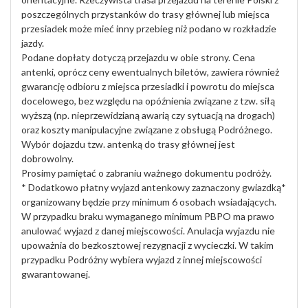
poszczególnych przystanków do trasy głównej lub miejsca
przesiadek może mieć inny przebieg niż podano w rozkładzie
jazdy.
Podane dopłaty dotyczą przejazdu w obie strony. Cena
antenki, oprócz ceny ewentualnych biletów, zawiera również
gwarancję odbioru z miejsca przesiadki i powrotu do miejsca
docelowego, bez względu na opóźnienia związane z tzw. siłą
wyższą (np. nieprzewidzianą awarią czy sytuacją na drogach)
oraz koszty manipulacyjne związane z obsługą Podróżnego.
Wybór dojazdu tzw. antenką do trasy głównej jest
dobrowolny.
Prosimy pamiętać o zabraniu ważnego dokumentu podróży.
* Dodatkowo płatny wyjazd antenkowy zaznaczony gwiazdką*
organizowany będzie przy minimum 6 osobach wsiadających.
W przypadku braku wymaganego minimum PBPO ma prawo
anulować wyjazd z danej miejscowości. Anulacja wyjazdu nie
upoważnia do bezkosztowej rezygnacji z wycieczki. W takim
przypadku Podróżny wybiera wyjazd z innej miejscowości
gwarantowanej.