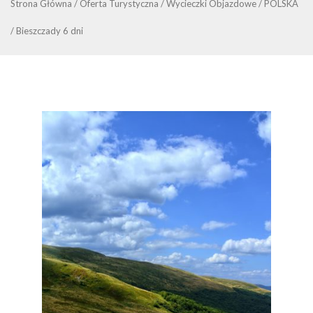
Strona Główna
/
Oferta Turystyczna
/
Wycieczki Objazdowe
/
POLSKA
/
Bieszczady 6 dni