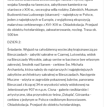
wojaka Szwejka na ławeczce, zabytkowe kamienice na
starówce z XIX w., secesyjna willa rodziny Zaleskich. Muzeum
Budownictwa Ludowego (skansen) – największy w Polsce,
jeden z największych w Europie, z wyjątkową ekspozycją
malarstwa cerkiewnego z XVI-XIX w. Obiadokolacja. Przejazd
do obiektu hotelarskiego, zakwaterowanie, nocleg. Trasa ok.
500 km
DZIEŃ 2:
Śniadanie. Wyjazd na całodzienną wycieczkę krajoznawczą po
Bieszczadach - zabytki sakralne w Czarnej, Lutowiska, widok
na Bieszczady Wysokie, zakup serów w bacówce (we własnym
zakresie), Smolnik nad Sanem - cerkiew Św. Michała
Archanioła, która należy do najstarszych i najpiękniejszych
zabytków architektury sakralnej w Bieszczadach. Następnie
Muczne - wizyta w zagrodzie pokazowej żubrów, panorama
Bieszczad z liczącej 34 m wysokości wieży widokowej na
Jeleniowatym 907 m n.p.m. Cisna - galerie rzeźbiarskie i
artystyczne, izba przyrodniczo-leśna „Dziupla”, Górzanka -
cerkiew z jedynym w Polsce rzeźbionym ikonostasem.
Obiadokolacja. Przejazd do obiektu hotelarskiego,