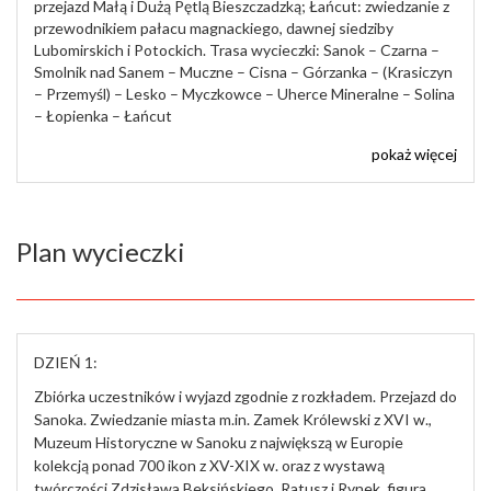
przejazd Małą i Dużą Pętlą Bieszczadzką; Łańcut: zwiedzanie z
przewodnikiem pałacu magnackiego, dawnej siedziby
Lubomirskich i Potockich. Trasa wycieczki: Sanok – Czarna –
Smolnik nad Sanem – Muczne – Cisna – Górzanka – (Krasiczyn
– Przemyśl) – Lesko – Myczkowce – Uherce Mineralne – Solina
– Łopienka – Łańcut
pokaż więcej
Plan wycieczki
DZIEŃ 1:
Zbiórka uczestników i wyjazd zgodnie z rozkładem. Przejazd do
Sanoka. Zwiedzanie miasta m.in. Zamek Królewski z XVI w.,
Muzeum Historyczne w Sanoku z największą w Europie
kolekcją ponad 700 ikon z XV-XIX w. oraz z wystawą
twórczości Zdzisława Beksińskiego. Ratusz i Rynek, figura