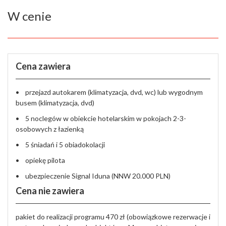
W cenie
Cena zawiera
• przejazd autokarem (klimatyzacja, dvd, wc) lub wygodnym
busem (klimatyzacja, dvd)
• 5 noclegów w obiekcie hotelarskim w pokojach 2-3-
osobowych z łazienką
• 5 śniadań i 5 obiadokolacji
• opiekę pilota
• ubezpieczenie Signal Iduna (NNW 20.000 PLN)
Cena nie zawiera
pakiet do realizacji programu 470 zł (obowiązkowe rezerwacje i