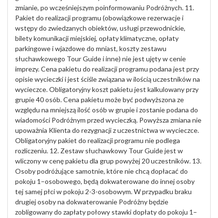
zmianie, po wcześniejszym poinformowaniu Podróżnych. 11.
Pakiet do realizacji programu (obowiązkowe rezerwacje i
wstępy do zwiedzanych obiektów, usługi przewodnickie,
bilety komunikacji miejskiej, opłaty klimatyczne, opłaty
parkingowe i wjazdowe do mniast, koszty zestawu
słuchawkowego Tour Guide i inne) nie jest ujęty w cenie
imprezy. Cena pakietu do realizacji programu podana jest przy
opisie wycieczki i jest ściśle związana w ilością uczestników na
wycieczce. Obligatoryjny koszt pakietu jest kalkulowany przy
grupie 40 osób. Cena pakietu może być podwyższona ze
względu na mniejszą ilość osób w grupie i zostanie podana do
wiadomości Podróżnym przed wycieczką. Powyższa zmiana nie
upoważnia Klienta do rezygnacji z uczestnictwa w wycieczce.
Obligatoryjny pakiet do realizacji programu nie podlega
rozliczeniu. 12. Zestaw słuchawkowy Tour Guide jest w
wliczony w cenę pakietu dla grup powyżej 20 uczestników. 13.
Osoby podróżujące samotnie, które nie chcą dopłacać do
pokoju 1–osobowego, będą dokwaterowane do innej osoby
tej samej płci w pokoju 2-3-osobowym. W przypadku braku
drugiej osoby na dokwaterowanie Podróżny będzie
zobligowany do zapłaty połowy stawki dopłaty do pokoju 1–