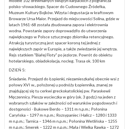
modele 102 drewnianych świątyń karpackich z pogranicza
polsko-słowackiego. Spacer do Cudownego Źródełka,
Muzeum Kultury Bojków. Wizyta i degustacja w kraftowym
Browarze Ursa Maior. Przejazd do miejscowości Solina, gdzie w
latach 1961-68 została zbudowana zapora i elektrownia
wodna. Powstanie zapory doprowadziło do utworzenia
największego w Polsce sztucznego zbiornika retencyjnego.
Atrakcją turystyczną jest spacer koroną tej jednej z
największych zapór w Europie, a także zwiedzanie jej wnętrza.
Rejs statkiem "Białej Floty" po jeziorze. Powrót do obiektu
hotelarskiego, obiadokolacja, nocleg. Trasa ok. 100 km
DZIEŃ 5:
Śniadanie. Przejazd do Łopienki, niezamieszkałej obecnie wsi z
połowy XVI w., położonej u podnóży Łopiennika, znanej ze
znajdującej się tu cerkwi greckokatolickiej pw. Paraskewii
Męczennicy. Piesza wycieczka w góry (ok. 3 godz.) na jeden z
wybranych szlaków w zależności od warunków pogodowych i
dostępności - Bukowe Berdo – 1311 m n.p.m.; Połonina
Caryńska – 1297 m n.p.m.; Rozsypaniec i Halicz – 1280 i 1333
m n.p.m.; Tarnica – 1346 m n.p.m.; Połonina Wetlińska – 1255
m n.p.m.; Smerek – 1222 m n.p.m.; Mała i Wielka Rawka – 1272