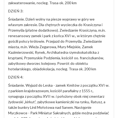
zakwaterowanie, nocleg. Trasa ok. 200 km
DZIEŃ 3:
Śniadanie. Dzień wolny na piesze wyprawy w góry we
własnym zakresie. Dla chętnych wycieczka do Krasiczyna i
Przemyśla (płatne dodatkowo). Zwiedzanie Krasiczyna, m.in.
renesansowy zamek i park z końca XVI w., w którym chętnie
gościli polscy królowie. Przejazd do Przemyśla. Zwiedzanie
miasta, m.in. Wieża Zegarowa, Mury Miejskie, Zamek
Kazimierzowski, Rynek, Archikatedra rzymskokatolicka z
kryptami, Przemyskie Podziemia, kościół oo. franciszkanów,
zabytkowy dworzec kolejowy. Powrót do obiektu
hotelarskiego, obiadokolacja, nocleg. Trasa ok. 200 km
DZIEŃ 4:
Śniadanie. Wyjazd do Leska - zamek Kmitów z początku XVI w.
z parkiem krajobrazowym, kościół parafialny z 1555 r.,
synagoga z początku XVII w. i położony obok niej cmentarz
żydowski „kirkut”, zabytkowe kamieniczki na rynku, Ratusz, a
także bunkry Linii Mołotowa nad Sanem. Następnie
Myczkowce - Park Miniatur Sakralnych, gdzie można podziwiać