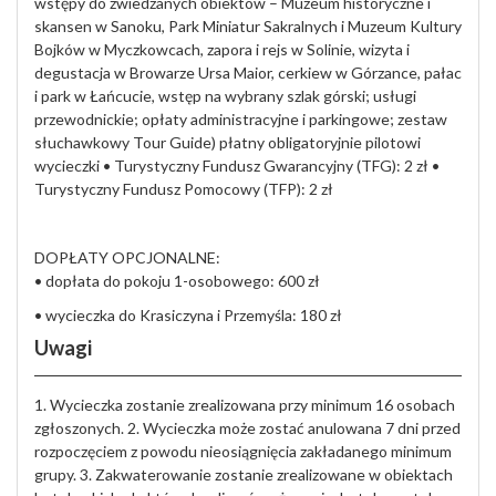
wstępy do zwiedzanych obiektów – Muzeum historyczne i
skansen w Sanoku, Park Miniatur Sakralnych i Muzeum Kultury
Bojków w Myczkowcach, zapora i rejs w Solinie, wizyta i
degustacja w Browarze Ursa Maior, cerkiew w Górzance, pałac
i park w Łańcucie, wstęp na wybrany szlak górski; usługi
przewodnickie; opłaty administracyjne i parkingowe; zestaw
słuchawkowy Tour Guide) płatny obligatoryjnie pilotowi
wycieczki • Turystyczny Fundusz Gwarancyjny (TFG): 2 zł •
Turystyczny Fundusz Pomocowy (TFP): 2 zł
DOPŁATY OPCJONALNE:
• dopłata do pokoju 1-osobowego: 600 zł
• wycieczka do Krasiczyna i Przemyśla: 180 zł
Uwagi
1. Wycieczka zostanie zrealizowana przy minimum 16 osobach
zgłoszonych. 2. Wycieczka może zostać anulowana 7 dni przed
rozpoczęciem z powodu nieosiągnięcia zakładanego minimum
grupy. 3. Zakwaterowanie zostanie zrealizowane w obiektach