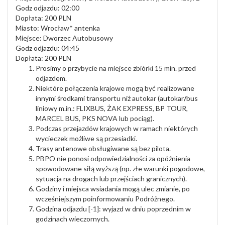
Godz odjazdu: 02:00
Dopłata: 200 PLN
Miasto: Wrocław* antenka
Miejsce: Dworzec Autobusowy
Godz odjazdu: 04:45
Dopłata: 200 PLN
Prosimy o przybycie na miejsce zbiórki 15 min. przed
odjazdem.
Niektóre połączenia krajowe mogą być realizowane
innymi środkami transportu niż autokar (autokar
/
bus
liniowy m.in.: FLIXBUS, ŻAK EXPRESS, BP TOUR,
MARCEL BUS, PKS NOVA lub pociąg).
Podczas przejazdów krajowych w ramach niektórych
wycieczek możliwe są przesiadki.
Trasy antenowe obsługiwane są bez pilota.
PBPO nie ponosi odpowiedzialności za opóźnienia
spowodowane siłą wyższą (np. złe warunki pogodowe,
sytuacja na drogach lub przejściach granicznych).
Godziny i miejsca wsiadania mogą ulec zmianie, po
wcześniejszym poinformowaniu Podróżnego.
Godzina odjazdu [-1]: wyjazd w dniu poprzednim w
godzinach wieczornych.