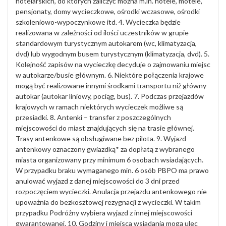
hotelarskich, do których zaliczyć można m.in. hotele, motele,
pensjonaty, domy wycieczkowe, ośrodki wczasowe, ośrodki
szkoleniowo-wypoczynkowe itd. 4. Wycieczka będzie
realizowana w zależności od ilości uczestników w grupie
standardowym turystycznym autokarem (wc, klimatyzacja,
dvd) lub wygodnym busem turystycznym (klimatyzacja, dvd). 5.
Kolejność zapisów na wycieczkę decyduje o zajmowaniu miejsc
w autokarze/busie głównym. 6. Niektóre połączenia krajowe
mogą być realizowane innymi środkami transportu niż główny
autokar (autokar liniowy, pociąg, bus). 7. Podczas przejazdów
krajowych w ramach niektórych wycieczek możliwe są
przesiadki. 8. Antenki – transfer z poszczególnych
miejscowości do miast znajdujących się na trasie głównej.
Trasy antenkowe są obsługiwane bez pilota. 9. Wyjazd
antenkowy oznaczony gwiazdką* za dopłatą z wybranego
miasta organizowany przy minimum 6 osobach wsiadających.
W przypadku braku wymaganego min. 6 osób PBPO ma prawo
anulować wyjazd z danej miejscowości do 3 dni przed
rozpoczęciem wycieczki. Anulacja przejazdu antenkowego nie
upoważnia do bezkosztowej rezygnacji z wycieczki. W takim
przypadku Podróżny wybiera wyjazd z innej miejscowości
gwarantowanej. 10. Godziny i miejsca wsiadania mogą ulec