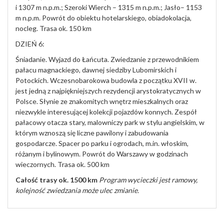
i 1307 m n.p.m.; Szeroki Wierch – 1315 m n.p.m.; Jasło– 1153
m n.p.m. Powrót do obiektu hotelarskiego, obiadokolacja,
nocleg. Trasa ok. 150 km
DZIEŃ 6:
Śniadanie. Wyjazd do Łańcuta. Zwiedzanie z przewodnikiem
pałacu magnackiego, dawnej siedziby Lubomirskich i
Potockich. Wczesnobarokowa budowla z początku XVII w.
jest jedną z najpiękniejszych rezydencji arystokratycznych w
Polsce. Słynie ze znakomitych wnętrz mieszkalnych oraz
niezwykle interesującej kolekcji pojazdów konnych. Zespół
pałacowy otacza stary, malowniczy park w stylu angielskim, w
którym wznoszą się liczne pawilony i zabudowania
gospodarcze. Spacer po parku i ogrodach, m.in. włoskim,
różanym i bylinowym. Powrót do Warszawy w godzinach
wieczornych. Trasa ok. 500 km
Całość trasy ok. 1500 km
Program wycieczki jest ramowy,
kolejność zwiedzania może ulec zmianie.