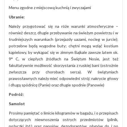
Menu
zgodne
z
miejscową
kuchnią
i
zwyczajami
Ubranie
:
Należy przygotować się na róże warunki atmosferyczne –
również deszcz, długie przebywanie na świeżym powietrzu i w
trudniejszych warunkach (przejazdy uazami, nocleg w jurcie);
potrzebne będą wygodne buty; chętni mogą wziąć kostium
kąpielowy, by wykąpać się w zimnym Bajkale zawsze latem ok.
9° C, w ciepłych źródłach na Świętym Nosie, jest też
fakultatywnie możliwość skorzystania z ruskiej bani (ostrożnie
zwłaszcza przy chorobach serca). W świątyniach
prawosławnych należy mieć odpowiedni strój: nakrycie głowy
i długą spódnicę (Panie) oraz długie spodnie (Panowie)
Podróż
:
Samolot
Prosimy pamiętać o limicie kilogramów w bagażu, i o przepisach
dotyczących niewnoszenia ostrych przedmiotów (pilnik,
nożyczki itd.) oraz napojów, dezodorantów, płynów do i po