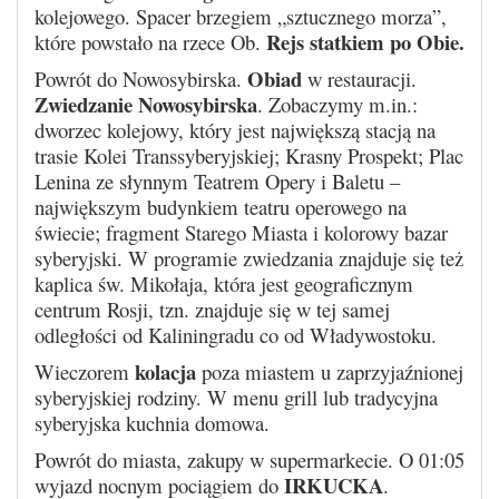
kolejowego. Spacer brzegiem „sztucznego morza”,
Rejs statkiem po Obie.
które powstało na rzece Ob.
Obiad
Powrót do Nowosybirska.
w restauracji.
Z
wiedzanie Nowosybirska
. Zobaczymy m.in.:
dworzec kolejowy, który jest największą stacją na
trasie Kolei Transsyberyjskiej; Krasny Prospekt; Plac
Lenina ze słynnym Teatrem Opery i Baletu –
największym budynkiem teatru operowego na
świecie; fragment Starego Miasta i kolorowy bazar
syberyjski. W programie zwiedzania znajduje się też
kaplica św. Mikołaja, która jest geograficznym
centrum Rosji, tzn. znajduje się w tej samej
odległości od Kaliningradu co od Władywostoku.
kolacja
Wieczorem
poza miastem u zaprzyjaźnionej
syberyjskiej rodziny. W menu grill lub tradycyjna
syberyjska kuchnia domowa.
Powrót do miasta, zakupy w supermarkecie. O 01:05
IRKUCKA
wyjazd nocnym pociągiem do
.