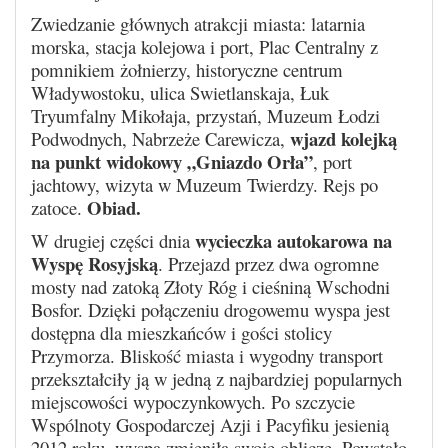
Zwiedzanie głównych atrakcji miasta: latarnia
morska, stacja kolejowa i port, Plac Centralny z
pomnikiem żołnierzy, historyczne centrum
Władywostoku, ulica Swietlanskaja, Łuk
Tryumfalny Mikołaja, przystań, Muzeum Łodzi
wjazd kolejką
Podwodnych, Nabrzeże Carewicza,
na punkt widokowy „Gniazdo Orła”
, port
jachtowy, wizyta w Muzeum Twierdzy. Rejs po
Obiad.
zatoce.
wycieczka autokarowa na
W drugiej części dnia
Wyspę Rosyjską
. Przejazd przez dwa ogromne
mosty nad zatoką Złoty Róg i cieśniną Wschodni
Bosfor. Dzięki połączeniu drogowemu wyspa jest
dostępna dla mieszkańców i gości stolicy
Przymorza. Bliskość miasta i wygodny transport
przekształciły ją w jedną z najbardziej popularnych
miejscowości wypoczynkowych. Po szczycie
Wspólnoty Gospodarczej Azji i Pacyfiku jesienią
2012 roku, wyspa zmieniła swoje oblicze. Powstało