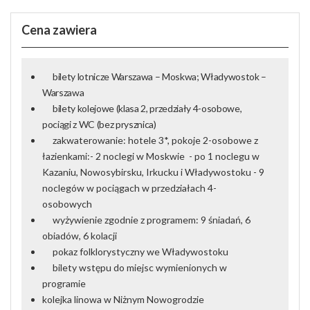
Cena zawiera
bilety lotnicze Warszawa – Moskwa; Władywostok –
Warszawa
bilety kolejowe
(
klasa 2, przedziały 4-osobowe,
pociągi z WC (bez prysznica)
zakwaterowanie:
hotele 3*, pokoje 2-osobowe z
łazienkami:
- 2 noclegi w Moskwie
- po 1 noclegu w
Kazaniu
,
Nowosybirsku
,
Irkucku
i
Władywostoku
- 9
noclegów w pociągach w przedziałach 4-
osobowych
wyżywienie
zgodnie z programem: 9 śniadań, 6
obiadów, 6 kolacji
pokaz folklorystyczny we Władywostoku
bilety wstępu
do miejsc wymienionych w
programie
kolejka linowa w Niżnym Nowogrodzie