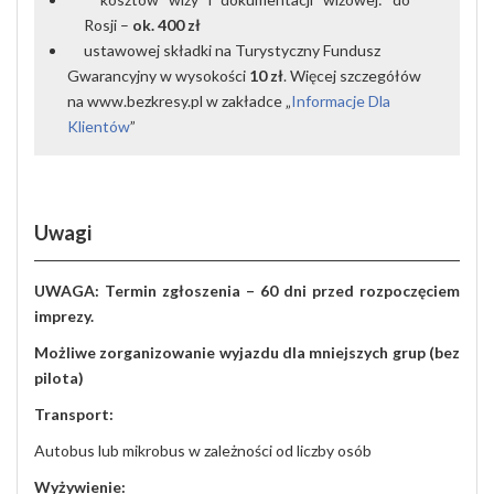
Rosji –
ok. 400 zł
ustawowej składki na Turystyczny Fundusz
Gwarancyjny w wysokości
10 zł
. Więcej szczegółów
na www.bezkresy.pl w zakładce „
Informacje Dla
Klientów
”
Uwagi
UWAGA
:
Termin
zgłoszenia
– 60
dni
przed
rozpoczęciem
imprezy
.
Możliwe
zorganizowanie
wyjazdu
dla
mniejszych
grup (bez
pilota)
Transport
:
Autobus
lub
mikrobus
w
zależności
od
liczby
osób
Wyżywienie: