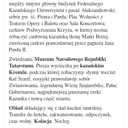
między innymi główny budynek Federalnego
Kazańskiego Uniwersytetu i pasaż Aleksandrowski;
sobór pw. śś. Piotra i Pawła; Plac Wolności z
Teatrem Opery i Baletu oraz Sala Koncertowa;
cerkiew Podwyższenia Krzyża, w której można
zobaczyć cudowną kazańską ikonę Matki Bożej,
zwróconą cerkwi prawosławnej przez papieża Jana
Pawła II.
Muzeum Narodowego Republiki
Zwiedzanie
Tatarstanu.
kazańskim
Piesza wycieczka po
Kremlu
, podczas której zobaczymy słynny meczet
Kul Szarif, rosyjski prawosławny sobór
Zwiastowania, legendarną Wieżę Sjujumbike, Pałac
Gubernatora, najpiękniejszą panoramę rzeki
Kazanka i nową część miasta.
Obiad
składający się z dań kuchni tatarskiej.
Transfer do hotelu, zakwaterowanie, odpoczynek,
Kolacja
czas wolny.
. Nocleg.