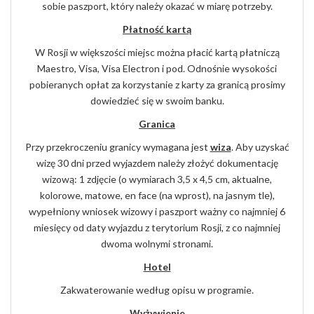
sobie paszport, który należy okazać w miarę potrzeby.
Płatność
kartą
W Rosji w większości miejsc można płacić kartą płatniczą
Maestro, Visa, Visa Electron i pod.
Odnośnie wysokości
pobieranych opłat za korzystanie z karty za granicą prosimy
dowiedzieć się
w swoim banku.
Granica
Przy przekroczeniu granicy wymagana jest
wiza
. Aby uzyskać
wizę 30 dni przed wyjazdem należy złożyć dokumentację
wizową: 1 zdjęcie (o wymiarach 3,5 x 4,5 cm, aktualne,
kolorowe, matowe, en face (na wprost), na jasnym tle),
wypełniony wniosek wizowy i paszport ważny co najmniej 6
miesięcy od daty wyjazdu z terytorium Rosji, z co najmniej
dwoma wolnymi stronami.
Hotel
Zakwaterowanie według opisu w programie.
Wyżywienie