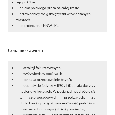
rejs po Obie
opieka polskiego
pilota
na
całej
trasie
przewodnicy
rosyjsko
języczni w zwiedzanych
miastach
ubezpieczenie
NNW
i
KL
Cena nie zawiera
atrakcji fakultatywnych
wyżywienia w pociągach
opłat za przechowalnie bagażu
dopłaty do jedynki –
890 zł
(Dopłata dotyczy
noclegu w hotelach. W pociągach podróżuje się
w czteroosobowych przedziałach. Za
dodatkową opłatą istnieje możliwość podróży w
przedziałach z mniejszą ilością pasażerów)
kosztów wizy i dokumentacji wizowej: do