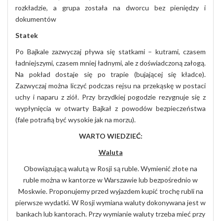
rozkładzie, a grupa została na dworcu bez pieniędzy i
dokumentów
Statek
Po Bajkale zazwyczaj pływa się statkami – kutrami, czasem
ładniejszymi, czasem mniej ładnymi, ale z doświadczoną załogą.
Na pokład dostaje się po trapie (bujającej się kładce).
Zazwyczaj można liczyć podczas rejsu na przekąskę w postaci
uchy i naparu z ziół. Przy brzydkiej pogodzie rezygnuje się z
wypłynięcia w otwarty Bajkał z powodów bezpieczeństwa
(fale potrafią być wysokie jak na morzu).
WARTO
WIEDZIEĆ
:
Waluta
Obowiązującą walutą w Rosji są ruble. Wymienić złote na
ruble można w kantorze w Warszawie lub bezpośrednio w
Moskwie. Proponujemy przed wyjazdem kupić trochę rubli na
pierwsze wydatki. W Rosji wymiana waluty dokonywana jest w
bankach lub kantorach. Przy wymianie waluty trzeba mieć przy