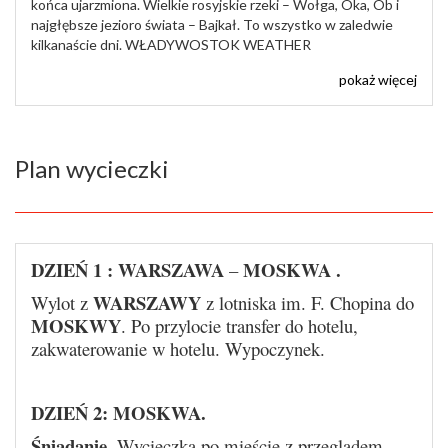
końca ujarzmiona. Wielkie rosyjskie rzeki – Wołga, Oka, Ob i
najgłębsze jezioro świata – Bajkał. To wszystko w zaledwie
kilkanaście dni. WŁADYWOSTOK WEATHER
pokaż więcej
Plan wycieczki
DZIEŃ 1 :
WARSZAWA
MOSKWA
.
–
WARSZAWY
Wylot z
z lotniska im. F. Chopina do
MOSKWY
. Po przylocie transfer do hotelu,
zakwaterowanie w hotelu. Wypoczynek.
DZIEŃ 2:
MOSKWA.
Śniadanie.
Wycieczka po mieście z przeglądem