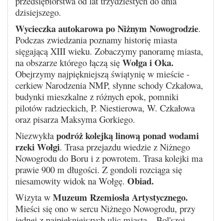
przedsiębiorstwa od lat trzydziestych do dnia
dzisiejszego.
Wycieczka autokarowa po Niżnym Nowogrodzie
.
Podczas zwiedzania poznamy historię miasta
sięgającą XIII wieku. Zobaczymy panoramę miasta,
Wołga i Oka.
na obszarze którego łączą się
Obejrzymy najpiękniejszą świątynię w mieście -
cerkiew Narodzenia NMP, słynne schody Czkałowa,
budynki mieszkalne z różnych epok, pomniki
pilotów radzieckich, P. Niestierowa, W. Czkałowa
oraz pisarza Maksyma Gorkiego.
podróż kolejką linową ponad wodami
Niezwykła
rzeki Wołgi
. Trasa przejazdu wiedzie z Niżnego
Nowogrodu do Boru i z powrotem. Trasa kolejki ma
prawie 900 m długości. Z gondoli rozciąga się
Obiad.
niesamowity widok na Wołgę.
Muzeum Rzemiosła Artystycznego.
Wizyta w
Mieści się ono w sercu Niżnego Nowogrodu, przy
jednej z najpiękniejszych ulic miasta – Bol'szoj