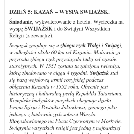
DZIEŃ 5:
KAZAŃ – WYSPA SWIJAŻSK
.
Śniadanie
, wykwaterowanie z hotelu. Wycieczka na
SWIJAŻSK
wyspę
i do Świątyni Wszystkich
Religii (z zewnątrz).
Swijażsk znajduje się u
zbiegu rzek Wołgi i Swijagi
,
w odległości około 60 km od Kazania. Malownicza
przyroda zbiegu rzek przyciągała ludzi od czasów
starożytnych. W 1551 została tu założona twierdza,
którą zbudowano w ciągu 4 tygodni.
Swijażsk
stał
się bazą wojskową armii rosyjskiej podczas
oblężenia Kazania w 1552 roku. Obecnie jest
historyczną i kulturalną perłą Republiki Tatarstanu.
Kompleks budynków miejskich obejmuje dzieła
Iwana Szirja i Postnika Jakowlewa, znanego jako
jednego z budowniczych soboru Wasyla
Błogosławionego na Placu Czerwonym w Moskwie.
Świątynia wszystkich religii jest jedną z najbardziej