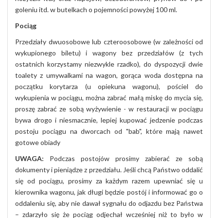
goleniu itd. w butelkach o pojemności powyżej 100 ml.
Pociąg
Przedziały dwuosobowe lub czteroosobowe (w zależności od
wykupionego biletu) i wagony bez przedziałów (z tych
ostatnich korzystamy niezwykle rzadko), do dyspozycji dwie
toalety z umywalkami na wagon, gorąca woda dostępna na
początku korytarza (u opiekuna wagonu), pościel do
wykupienia w pociągu, można zabrać małą miskę do mycia się,
proszę zabrać ze sobą wyżywienie - w restauracji w pociągu
bywa drogo i niesmacznie, lepiej kupować jedzenie podczas
postoju pociągu na dworcach od "bab", które mają nawet
gotowe obiady
UWAGA
:
Podczas postojów prosimy zabierać ze sobą
dokumenty i pieniądze z przedziału. Jeśli chcą Państwo oddalić
się od pociągu, prosimy za każdym razem upewniać się u
kierownika wagonu, jak długi będzie postój i informować go o
oddaleniu się, aby nie dawał sygnału do odjazdu bez Państwa
– zdarzyło się że pociąg odjechał wcześniej niż to było w