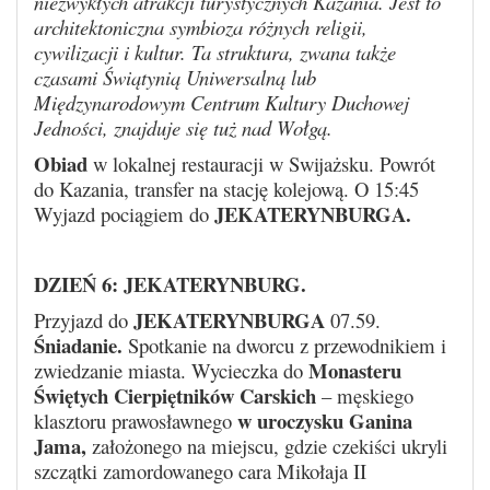
niezwykłych atrakcji turystycznych Kazania. Jest to
architektoniczna symbioza różnych religii,
cywilizacji i kultur. Ta struktura, zwana także
czasami Świątynią Uniwersalną lub
Międzynarodowym Centrum Kultury Duchowej
Jedności, znajduje się tuż nad Wołgą.
Obiad
w lokalnej restauracji w Swijażsku. Powrót
do Kazania, transfer na stację kolejową. O 15:45
JEKATERYNBURGA.
Wyjazd pociągiem do
DZIEŃ 6: JEKATERYNBURG
.
JEKATERYNBURGA
Przyjazd do
07.59.
Śniadanie.
Spotkanie na dworcu z przewodnikiem i
Monasteru
zwiedzanie miasta. Wycieczka do
Świętych Cierpiętników Carskich
– męskiego
w uroczysku Ganina
klasztoru prawosławnego
Jama,
założonego na miejscu, gdzie czekiści ukryli
szczątki zamordowanego cara Mikołaja II