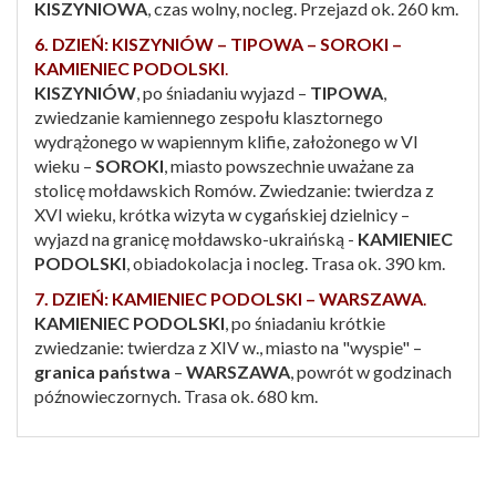
KISZYNIOWA
, czas wolny, nocleg. Przejazd ok. 260 km.
6. DZIEŃ: KISZYNIÓW – TIPOWA – SOROKI –
KAMIENIEC PODOLSKI
.
KISZYNIÓW
, po śniadaniu wyjazd –
TIPOWA
,
zwiedzanie kamiennego zespołu klasztornego
wydrążonego w wapiennym klifie, założonego w VI
wieku –
SOROKI
, miasto powszechnie uważane za
stolicę mołdawskich Romów. Zwiedzanie: twierdza z
XVI wieku, krótka wizyta w cygańskiej dzielnicy –
wyjazd na granicę mołdawsko-ukraińską -
KAMIENIEC
PODOLSKI
, obiadokolacja i nocleg. Trasa ok. 390 km.
7. DZIEŃ: KAMIENIEC PODOLSKI – WARSZAWA
.
KAMIENIEC PODOLSKI
, po śniadaniu krótkie
zwiedzanie: twierdza z XIV w., miasto na "wyspie" –
granica państwa
–
WARSZAWA
, powrót w godzinach
późnowieczornych. Trasa ok. 680 km.