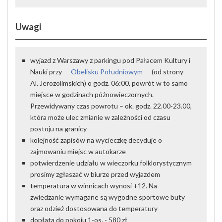
Uwagi
wyjazd z Warszawy z parkingu pod Pałacem Kultury i
Nauki przy
Obelisku Południowym
(od strony
Al. Jerozolimskich) o godz. 06:00, powrót w to samo
miejsce w godzinach późnowieczornych.
Przewidywany czas powrotu – ok. godz. 22.00-23.00,
która może ulec zmianie w zależności od czasu
postoju na granicy
kolejność zapisów na wycieczkę decyduje o
zajmowaniu miejsc w autokarze
potwierdzenie udziału w wieczorku folklorystycznym
prosimy zgłaszać w biurze przed wyjazdem
temperatura w winnicach wynosi +12. Na
zwiedzanie wymagane są wygodne sportowe buty
oraz odzież dostosowana do temperatury
dopłata do pokoju 1-os. - 580 zł