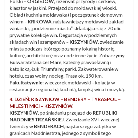
Polski –
ORGIEJÓW
, rezerwat przyrody i cerkiew,
klasztor w jaskini. Przejazd do mołdawskiej wioski.
Obiad (kuchnia mołdawska) i poczęstunek domowym
winem –
KRIKOWA
, najsławniejszy mołdawski zakład
winiarski, „podziemne miasto” składające się z 70 ulic,
prywatne kolekcje win. Degustacja w podziemnych
składach win i szampanów –
KISZYNIÓW
, zwiedzanie
miasta podczas którego poznamy lokalną historię,
kulturę, architekturę oraz codzienne życie. Zobaczymy
Bulwar Stefana cel Mare, katedrę prawosławną i
katolicką, Łuk Triumfalny, parki. Zakwaterowanie w
hotelu, czas wolny, nocleg. Trasa ok. 190 km.
Fakultatywnie
: wieczorek mołdawski - kolacja w
restauracji z regionalną kuchnią, lampką wina i muzyką.
4. DZIEŃ: KISZYNIÓW – BENDERY – TYRASPOL –
MILESTI MICI – KISZYNIÓW.
KISZYNIÓW
, po śniadaniu przejazd do
REPUBLIKI
NADDNIESTRZAŃSKIEJ
. Zwiedzanie XVI-wiecznej
twierdzy w
BENDERACH
, najstarszego zabytku w
granicach Naddniestrza, jednego z symboli tego