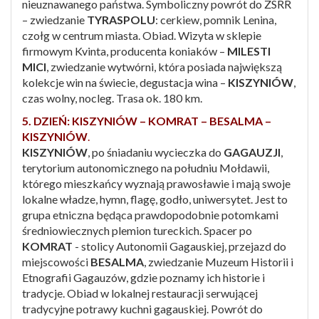
nieuznawanego państwa. Symboliczny powrót do ZSRR
– zwiedzanie
TYRASPOLU
: cerkiew, pomnik Lenina,
czołg w centrum miasta. Obiad. Wizyta w sklepie
firmowym Kvinta, producenta koniaków –
MILESTI
MICI
, zwiedzanie wytwórni, która posiada największą
kolekcje win na świecie, degustacja wina –
KISZYNIÓW
,
czas wolny, nocleg. Trasa ok. 180 km.
5. DZIEŃ: KISZYNIÓW – KOMRAT – BESALMA –
KISZYNIÓW
.
KISZYNIÓW
, po śniadaniu wycieczka do
GAGAUZJI
,
terytorium autonomicznego na południu Mołdawii,
którego mieszkańcy wyznają prawosławie i mają swoje
lokalne władze, hymn, flagę, godło, uniwersytet. Jest to
grupa etniczna będąca prawdopodobnie potomkami
średniowiecznych plemion tureckich. Spacer po
KOMRAT
- stolicy Autonomii Gagauskiej, przejazd do
miejscowości
BESALMA
, zwiedzanie Muzeum Historii i
Etnografii Gagauzów, gdzie poznamy ich historie i
tradycje. Obiad w lokalnej restauracji serwującej
tradycyjne potrawy kuchni gagauskiej. Powrót do