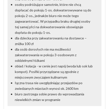
osoby podróżujące samotnie, które nie chcą
dopłacać do pokoju 1-os. dokwaterowywane są do
pokoju 2-os., jednakże biuro nie może tego
zagwarantować. W przypadku braku drugiej osoby
tej samej płci na dokwaterowanie obowiązuje
dopłata do pokoju 1-os.
dla dziecka przy zakwaterowaniu na dostawce –
zniżka 100 zł
dla osób dorosłych nie ma możliwości
zakwaterowania w pokoju 3-osobowym z
oddzielnymi łóżkami
obiad / kolacja - w cenie jest napój (woda lub sok lub
kompot). Posiłki przyrządzane są zgodnie z
miejscowym zwyczajem kulinarnym
łączna trasa nie uwzględniając przejazdów po
zwiedzanych miastach wynosi ok. 2600 km
biuro zastrzega sobie prawo do wprowadzania
niewielkich zmian w programie