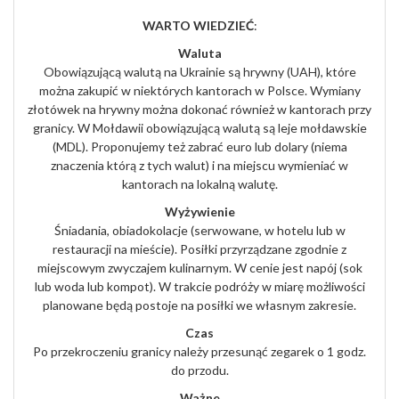
WARTO WIEDZIEĆ
:
Waluta
Obowiązującą walutą na Ukrainie są hrywny (UAH), które
można zakupić w niektórych kantorach w Polsce. Wymiany
złotówek na hrywny można dokonać również w kantorach przy
granicy. W Mołdawii obowiązującą walutą są leje mołdawskie
(MDL). Proponujemy też zabrać euro lub dolary (niema
znaczenia którą z tych walut) i na miejscu wymieniać w
kantorach na lokalną walutę.
Wyżywienie
Śniadania, obiadokolacje (serwowane, w hotelu lub w
restauracji na mieście). Posiłki przyrządzane zgodnie z
miejscowym zwyczajem kulinarnym. W cenie jest napój (sok
lub woda lub kompot). W trakcie podróży w miarę możliwości
planowane będą postoje na posiłki we własnym zakresie.
Czas
Po przekroczeniu granicy należy przesunąć zegarek o 1 godz.
do przodu.
Ważne