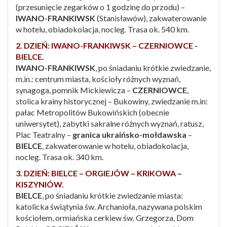
(przesunięcie zegarków o 1 godzinę do przodu) –
IWANO-FRANKIWSK
(Stanisławów), zakwaterowanie
w hotelu, obiadokolacja, nocleg. Trasa ok. 540 km.
2. DZIEŃ: IWANO-FRANKIWSK – CZERNIOWCE -
BIELCE.
IWANO-FRANKIWSK
, po śniadaniu krótkie zwiedzanie,
m.in.: centrum miasta, kościoły różnych wyznań,
synagoga, pomnik Mickiewicza –
CZERNIOWCE
,
stolica krainy historycznej – Bukowiny, zwiedzanie m.in:
pałac Metropolitów Bukowińskich (obecnie
uniwersytet), zabytki sakralne różnych wyznań, ratusz,
Plac Teatralny –
granica ukraińsko-mołdawska
–
BIELCE
, zakwaterowanie w hotelu, obiadokolacja,
nocleg. Trasa ok. 340 km.
3. DZIEŃ: BIELCE – ORGIEJÓW – KRIKOWA –
KISZYNIÓW.
BIELCE
, po śniadaniu krótkie zwiedzanie miasta:
katolicka świątynia św. Archanioła, nazywana polskim
kościołem, ormiańska cerkiew św. Grzegorza, Dom