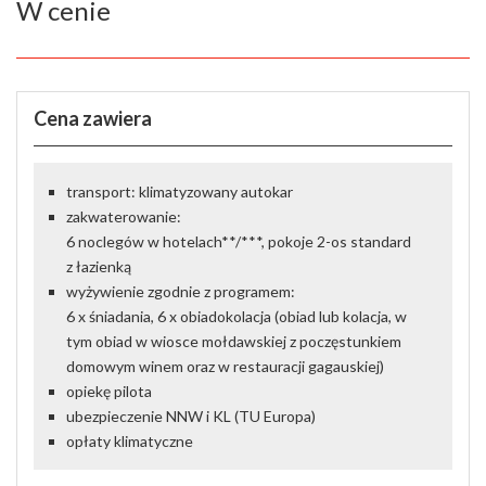
W cenie
Cena zawiera
transport: klimatyzowany autokar
zakwaterowanie:
6 noclegów w hotelach**/***, pokoje 2-os standard
z łazienką
wyżywienie zgodnie z programem:
6 x śniadania, 6 x obiadokolacja (obiad lub kolacja, w
tym obiad w wiosce mołdawskiej z poczęstunkiem
domowym winem oraz w restauracji gagauskiej)
opiekę pilota
ubezpieczenie NNW i KL (TU Europa)
opłaty klimatyczne