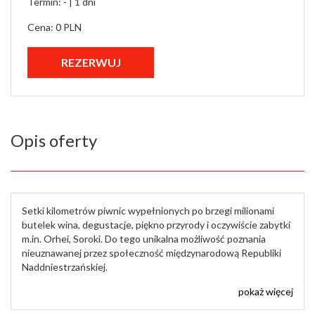
Termin: - |
1 dni
Cena: 0 PLN
Opis oferty
Setki kilometrów piwnic wypełnionych po brzegi milionami
butelek wina, degustacje, piękno przyrody i oczywiście zabytki
m.in. Orhei, Soroki. Do tego unikalna możliwość poznania
nieuznawanej przez społeczność międzynarodową Republiki
Naddniestrzańskiej.
pokaż więcej