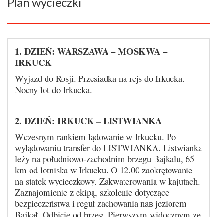
Plan wycieczki
1. DZIEŃ: WARSZAWA – MOSKWA –
IRKUCK
Wyjazd do Rosji. Przesiadka na rejs do Irkucka.
Nocny lot do Irkucka.
2. DZIEŃ: IRKUCK – LISTWIANKA
Wczesnym rankiem lądowanie w Irkucku. Po
wylądowaniu transfer do LISTWIANKA. Listwianka
leży na południowo-zachodnim brzegu Bajkału, 65
km od lotniska w Irkucku. O 12.00 zaokrętowanie
na statek wycieczkowy. Zakwaterowania w kajutach.
Zaznajomienie z ekipą, szkolenie dotyczące
bezpieczeństwa i reguł zachowania naв jeziorem
Bajkał. Odbicie od brzeg. Pierwszym widocznym ze