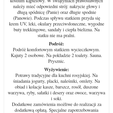
kostium kąpielowy. W świątyniach prawosławnych
należy mieć odpowiedni strój: nakrycie głowy i
długą spódnicę (Panie) oraz długie spodnie
(Panowie). Podczas spływu statkiem przyda się
krem UV, leki, okulary przeciwsłoneczne, wygodne
buty trekkingowe, sandały i ciepła bielizna. Na
statku nie ma pralni.
Podróż:
Podróż komfortowym statkiem wycieczkowym.
Kajuty 2 osobowe. Na pokładzie 2 toalety. Sauna.
Prysznic.
Wyżywienie:
Potrawy tradycyjne dla kuchni rosyjskiej. Na
śniadania jogurty, placki, naleśniki, omlety. Na
obiad i kolacje kasze, barszcz, rosół, duszone
warzywa, ryby, sałatki i desery oraz owoce, warzywa
i soki.
Dodatkowe zamówienia możliwe do realizacji za
dodatkową opłatą. Specjalne zapotrzebowania