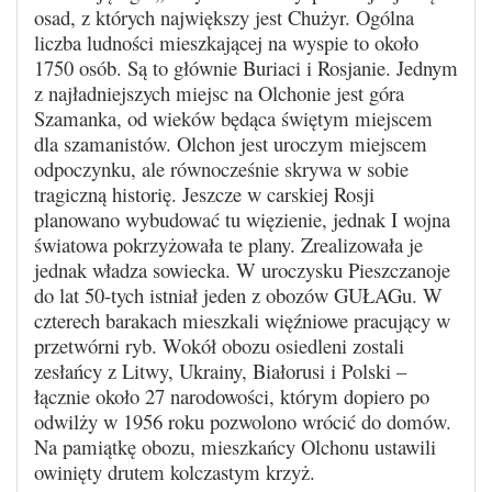
osad, z których największy jest Chużyr. Ogólna
liczba ludności mieszkającej na wyspie to około
1750 osób. Są to głównie Buriaci i Rosjanie. Jednym
z najładniejszych miejsc na Olchonie jest góra
Szamanka, od wieków będąca świętym miejscem
dla szamanistów. Olchon jest uroczym miejscem
odpoczynku, ale równocześnie skrywa w sobie
tragiczną historię. Jeszcze w carskiej Rosji
planowano wybudować tu więzienie, jednak I wojna
światowa pokrzyżowała te plany. Zrealizowała je
jednak władza sowiecka. W uroczysku Pieszczanoje
do lat 50-tych istniał jeden z obozów GUŁAGu. W
czterech barakach mieszkali więźniowe pracujący w
przetwórni ryb. Wokół obozu osiedleni zostali
zesłańcy z Litwy, Ukrainy, Białorusi i Polski –
łącznie około 27 narodowości, którym dopiero po
odwilży w 1956 roku pozwolono wrócić do domów.
Na pamiątkę obozu, mieszkańcy Olchonu ustawili
owinięty drutem kolczastym krzyż.