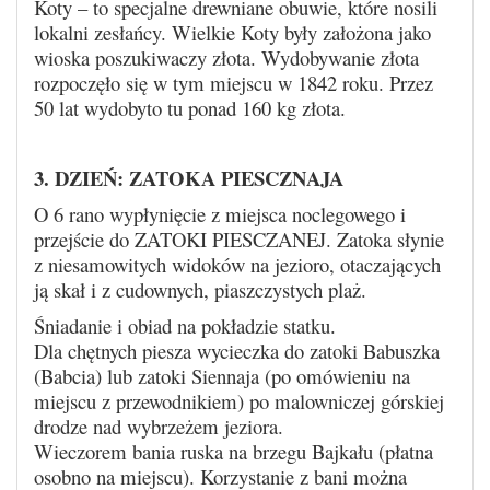
Koty – to specjalne drewniane obuwie, które nosili
lokalni zesłańcy. Wielkie Koty były założona jako
wioska poszukiwaczy złota. Wydobywanie złota
rozpoczęło się w tym miejscu w 1842 roku. Przez
50 lat wydobyto tu ponad 160 kg złota.
3. DZIEŃ: ZATOKA PIESCZNAJA
O 6 rano wypłynięcie z miejsca noclegowego i
przejście do ZATOKI PIESCZANEJ. Zatoka słynie
z niesamowitych widoków na jezioro, otaczających
ją skał i z cudownych, piaszczystych plaż.
Śniadanie i obiad na pokładzie statku.
Dla chętnych piesza wycieczka do zatoki Babuszka
(Babcia) lub zatoki Siennaja (po omówieniu na
miejscu z przewodnikiem) po malowniczej górskiej
drodze nad wybrzeżem jeziora.
Wieczorem bania ruska na brzegu Bajkału (płatna
osobno na miejscu). Korzystanie z bani można