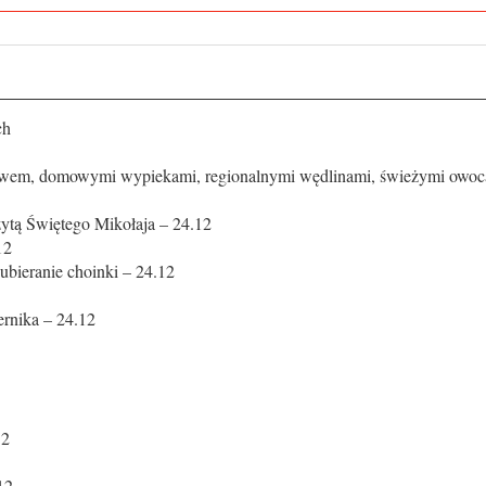
ch
ywem, domowymi wypiekami, regionalnymi wędlinami, świeżymi owoca
izytą Świętego Mikołaja – 24.12
12
ubieranie choinki – 24.12
ernika – 24.12
12
12