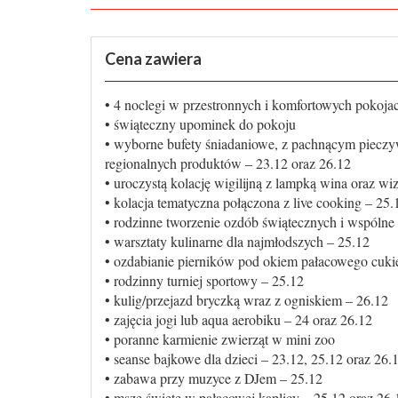
Cena zawiera
• 4 noclegi w przestronnych i komfortowych pokoja
• świąteczny upominek do pokoju
• wyborne bufety śniadaniowe, z pachnącym piecz
regionalnych produktów – 23.12 oraz 26.12
• uroczystą kolację wigilijną z lampką wina oraz w
• kolacja tematyczna połączona z live cooking – 25.
• rodzinne tworzenie ozdób świątecznych i wspólne 
• warsztaty kulinarne dla najmłodszych – 25.12
• ozdabianie pierników pod okiem pałacowego cuki
• rodzinny turniej sportowy – 25.12
• kulig/przejazd bryczką wraz z ogniskiem – 26.12
• zajęcia jogi lub aqua aerobiku – 24 oraz 26.12
• poranne karmienie zwierząt w mini zoo
• seanse bajkowe dla dzieci – 23.12, 25.12 oraz 26.
• zabawa przy muzyce z DJem – 25.12
• msze święte w pałacowej kaplicy – 25.12 oraz 26.