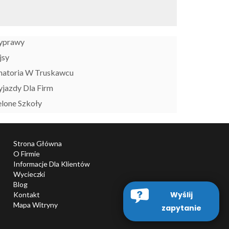
yprawy
jsy
natoria W Truskawcu
jazdy Dla Firm
elone Szkoły
Strona Główna
O Firmie
Informacje Dla Klientów
Wycieczki
Blog
Wyślij
Kontakt
Mapa Witryny
zapytanie