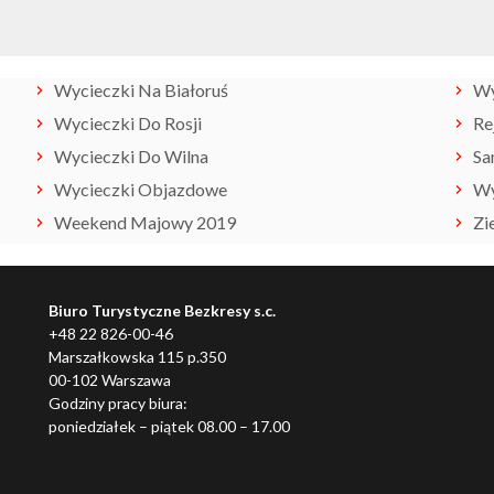
Wycieczki Na Białoruś
W
Wycieczki Do Rosji
Re
Wycieczki Do Wilna
Sa
Wycieczki Objazdowe
Wy
Weekend Majowy 2019
Zi
Biuro Turystyczne Bezkresy s.c.
+48 22 826-00-46
Marszałkowska 115 p.350
00-102 Warszawa
Godziny pracy biura:
poniedziałek – piątek 08.00 – 17.00