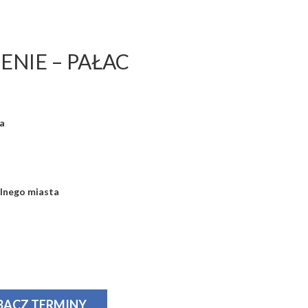
NIE – PAŁAC
a
lnego miasta
BACZ TERMINY