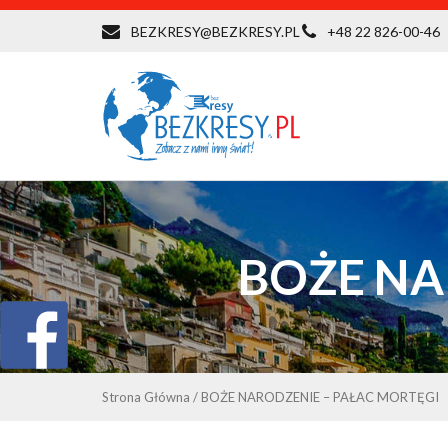
BEZKRESY@BEZKRESY.PL
+48 22 826-00-46
BOŻE NA
Strona Główna
/
BOŻE NARODZENIE – PAŁAC MORTĘGI