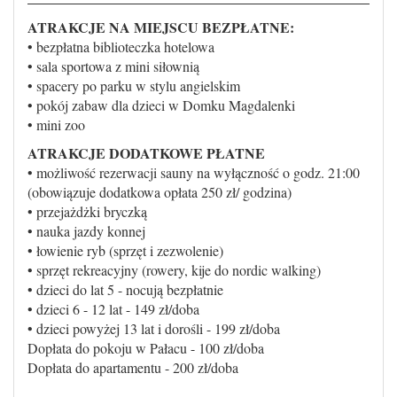
ATRAKCJE NA MIEJSCU BEZPŁATNE:
• bezpłatna biblioteczka hotelowa
• sala sportowa z mini siłownią
• spacery po parku w stylu angielskim
• pokój zabaw dla dzieci w Domku Magdalenki
• mini zoo
ATRAKCJE DODATKOWE PŁATNE
• możliwość rezerwacji sauny na wyłączność o godz. 21:00
(obowiązuje dodatkowa opłata 250 zł/ godzina)
• przejażdżki bryczką
• nauka jazdy konnej
• łowienie ryb (sprzęt i zezwolenie)
• sprzęt rekreacyjny (rowery, kije do nordic walking)
• dzieci do lat 5 - nocują bezpłatnie
• dzieci 6 - 12 lat - 149 zł/doba
• dzieci powyżej 13 lat i dorośli - 199 zł/doba
Dopłata do pokoju w Pałacu - 100 zł/doba
Dopłata do apartamentu - 200 zł/doba