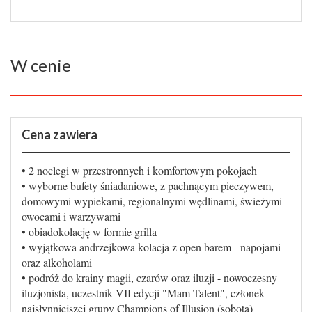
W cenie
Cena zawiera
• 2 noclegi w przestronnych i komfortowym pokojach
• wyborne bufety śniadaniowe, z pachnącym pieczywem,
domowymi wypiekami, regionalnymi wędlinami, świeżymi
owocami i warzywami
• obiadokolację w formie grilla
• wyjątkowa andrzejkowa kolacja z open barem - napojami
oraz alkoholami
• podróż do krainy magii, czarów oraz iluzji - nowoczesny
iluzjonista, uczestnik VII edycji "Mam Talent", członek
najsłynniejszej grupy Champions of Illusion (sobota)