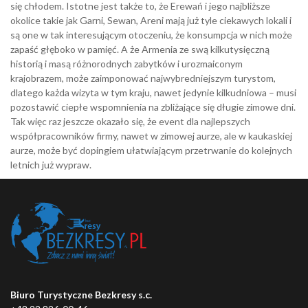
się chłodem. Istotne jest także to, że Erewań i jego najbliższe
okolice takie jak Garni, Sewan, Areni mają już tyle ciekawych lokali i
są one w tak interesującym otoczeniu, że konsumpcja w nich może
zapaść głęboko w pamięć. A że Armenia ze swą kilkutysięczną
historią i masą różnorodnych zabytków i urozmaiconym
krajobrazem, może zaimponować najwybredniejszym turystom,
dlatego każda wizyta w tym kraju, nawet jedynie kilkudniowa – musi
pozostawić ciepłe wspomnienia na zbliżające się długie zimowe dni.
Tak więc raz jeszcze okazało się, że event dla najlepszych
współpracowników firmy, nawet w zimowej aurze, ale w kaukaskiej
aurze, może być dopingiem ułatwiającym przetrwanie do kolejnych
letnich już wypraw.
Biuro Turystyczne Bezkresy s.c.