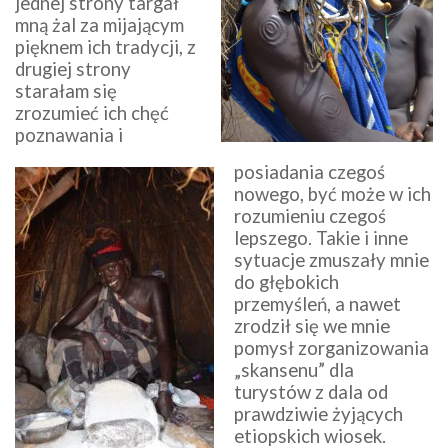
jednej strony targał
mną żal za mijającym
pięknem ich tradycji, z
drugiej strony
starałam się
zrozumieć ich chęć
poznawania i
posiadania czegoś
nowego, być może w ich
rozumieniu czegoś
lepszego. Takie i inne
sytuacje zmuszały mnie
do głębokich
przemyśleń, a nawet
zrodził się we mnie
pomysł zorganizowania
„skansenu” dla
turystów z dala od
prawdziwie żyjących
etiopskich wiosek.