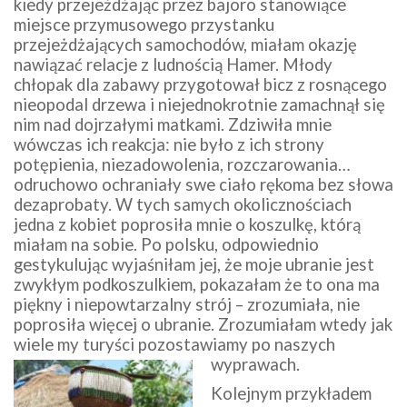
kiedy przejeżdżając przez bajoro stanowiące
miejsce przymusowego przystanku
przejeżdżających samochodów, miałam okazję
nawiązać relacje z ludnością Hamer. Młody
chłopak dla zabawy przygotował bicz z rosnącego
nieopodal drzewa i niejednokrotnie zamachnął się
nim nad dojrzałymi matkami. Zdziwiła mnie
wówczas ich reakcja: nie było z ich strony
potępienia, niezadowolenia, rozczarowania…
odruchowo ochraniały swe ciało rękoma bez słowa
dezaprobaty. W tych samych okolicznościach
jedna z kobiet poprosiła mnie o koszulkę, którą
miałam na sobie. Po polsku, odpowiednio
gestykulując wyjaśniłam jej, że moje ubranie jest
zwykłym podkoszulkiem, pokazałam że to ona ma
piękny i niepowtarzalny strój – zrozumiała, nie
poprosiła więcej o ubranie. Zrozumiałam wtedy jak
wiele my turyści pozostawiamy po naszych
wyprawach.
Kolejnym przykładem