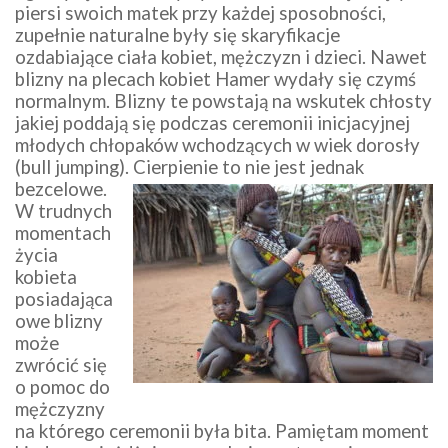
piersi swoich matek przy każdej sposobności,
zupełnie naturalne były się skaryfikacje
ozdabiające ciała kobiet, mężczyzn i dzieci. Nawet
blizny na plecach kobiet Hamer wydały się czymś
normalnym. Blizny te powstają na wskutek chłosty
jakiej poddają się podczas ceremonii inicjacyjnej
młodych chłopaków wchodzących w wiek dorosły
(bull jumping). Cierpienie to
nie jest jednak
bezcelowe.
W trudnych
momentach
życia
kobieta
posiadająca
owe blizny
może
zwrócić się
o pomoc do
mężczyzny
na którego ceremonii była bita. Pamiętam moment