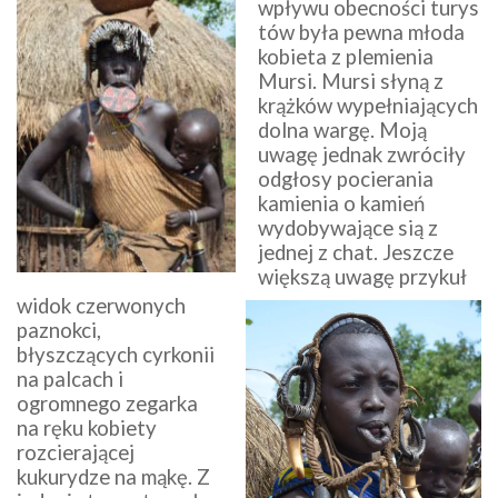
wpływu obecności turys
tów była pewna młoda
kobieta z plemienia
Mursi. Mursi słyną z
krążków wypełniających
dolna wargę. Moją
uwagę jednak zwróciły
odgłosy pocierania
kamienia o kamień
wydobywające sią z
jednej z chat. Jeszcze
większą uwagę przykuł
widok czerwonych
paznokci,
błyszczących cyrkonii
na palcach i
ogromnego zegarka
na ręku kobiety
rozcierającej
kukurydze na mąkę. Z