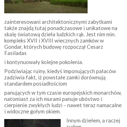
zainteresowani architektonicznymi zabytkami
także znajdą tutaj ponadczasowe i unikatowe na
skalę światową dzieła ludzkich rąk. Jest nim min.
kompleks XVII i XVIII wiecznych zamków w
Gondar, których budowę rozpoczął Cesarz
Fasiladas
i kontynuowały kolejne pokolenia.
Podziwiając ruiny, kiedyś imponujących pałaców
zadziwia fakt, iż powstałe zamki dorównują
standardem posiadłościom
panujących w tym czasie europejskich monarchów,
natomiast za ich murami panuje ubóstwo i
cierpienie zwykłych ludzi – nawet teraz namacalne
i widoczne gołym okiem.
Innym d
ziełem, a raczej
cudem