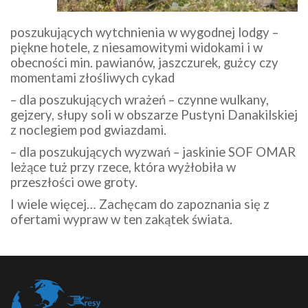
poszukujących wytchnienia w wygodnej lodgy –
piękne hotele, z niesamowitymi widokami i w
obecności min. pawianów, jaszczurek, gużcy czy
momentami złośliwych cykad
– dla poszukujących wrażeń – czynne wulkany,
gejzery, słupy soli w obszarze Pustyni Danakilskiej
z noclegiem pod gwiazdami.
– dla poszukujących wyzwań – jaskinie SOF OMAR
leżące tuż przy rzece, która wyżłobiła w
przeszłości owe groty.
I wiele więcej… Zachęcam do zapoznania się z
ofertami wypraw w ten zakątek świata.