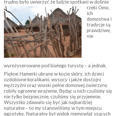
trudno było uwierzyć że ludzie spo
tkani w dolinie
rzeki Omo,
ich
domostwa i
tradycje są
prawdziwe,
nie
wyreżyserowane pod białego turystę – a jednak.
Piękne Hamerki ubrane w kozie skóry, ich dzieci
ozdobione koralikami, wysocy i jakże dostojni
mężczyźni oraz wioski pełne domowej zwierzyny
robiły ogromne wrażenie. Będąc u nich czuliśmy się
nie tylko bezpiecznie, czuliśmy się przyjemnie.
Wszystko zdawało się być jak najbardziej
naturalne – to my stanowiliśmy w tym miejscu
egzotykę. Naturalny był widok niemowląt ssących