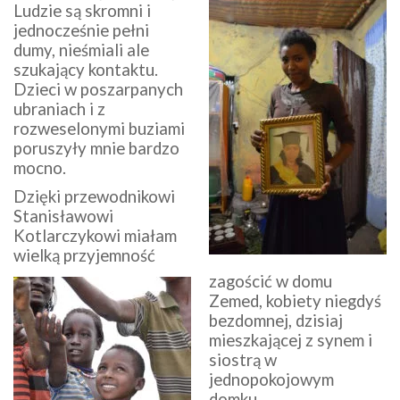
Ludzie są skromni i
jednocześnie pełni
dumy, nieśmiali ale
szukający kontaktu.
Dzieci w poszarpanych
ubraniach i z
rozweselonymi buziami
poruszyły mnie bardzo
mocno.
Dzięki przewodnikowi
Stanisławowi
Kotlarczykowi miałam
wielką przyjemność
zagościć w domu
Zemed, kobiety niegdyś
bezdomnej, dzisiaj
mieszkającej z synem i
siostrą w
jednopokojowym
domku.